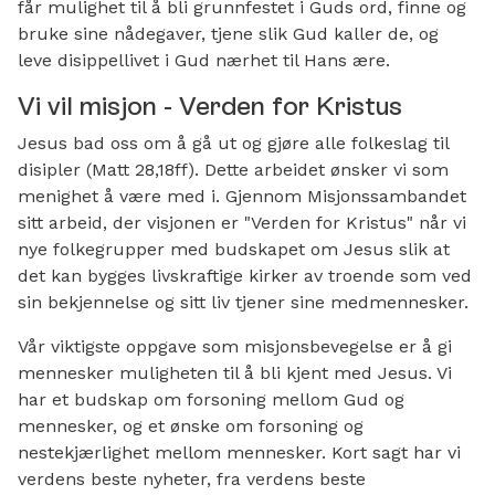
får mulighet til å bli grunnfestet i Guds ord, finne og
bruke sine nådegaver, tjene slik Gud kaller de, og
leve disippellivet i Gud nærhet til Hans ære
.
Vi vil misjon - Verden for
Kristus
Jesus bad oss om å gå ut og gjøre alle folkeslag til
disipler (Matt 28,18ff). Dette arbeidet ønsker vi som
menighet å være med i. Gjennom Misjonssambandet
sitt arbeid, der visjonen er "Verden for Kristus" når vi
nye folkegrupper med budskapet om Jesus slik at
det kan bygges livskraftige kirker av troende som ved
sin bekjennelse og sitt liv tjener sine medmennesker.
Vår viktigste oppgave som misjonsbevegelse er å gi
mennesker muligheten til å bli kjent med Jesus. Vi
har et budskap om forsoning mellom Gud og
mennesker, og et ønske om forsoning og
nestekjærlighet mellom mennesker. Kort sagt har vi
verdens beste nyheter, fra verdens beste