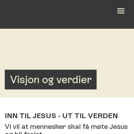
Nyheter
Nyheter
Om oss
Om oss
Bli med
Bli med
Visjon og verdier
Kalender
Kalender
Gi en gave
Gi en gave
INN TIL JESUS - UT TIL VERDEN
English
English
Vi vil at mennesker skal få møte Jesus