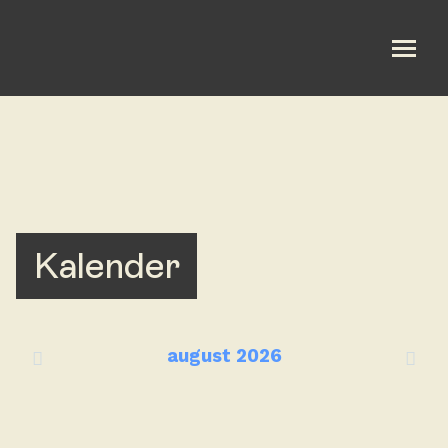
Nyheter
Om oss
Bli med
Kalender
Kalender
Gi en gave
august
2026
English