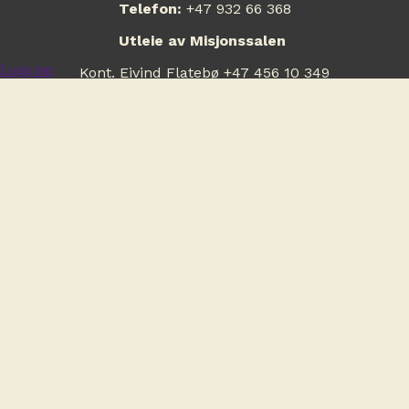
Telefon:
+47 932 66 368
Utleie av Misjonssalen
Logg inn
Kont. Eivind Flatebø +47 456 10 349
Organisasjonsnummer:
917 939 578
Kontonummer:
8220 02 92223
Vippsnummer:
10 24 23